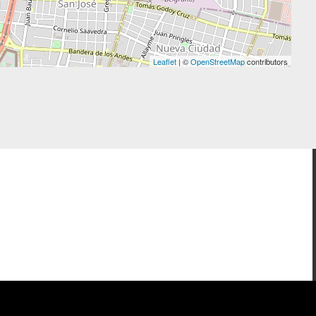
Leaflet
| ©
OpenStreetMap
contributors