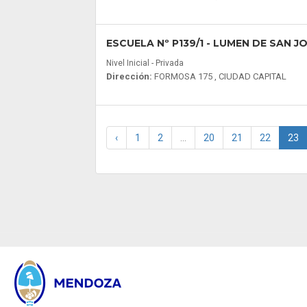
ESCUELA Nº P139/1
- LUMEN DE SAN J
Nivel Inicial - Privada
Dirección:
FORMOSA 175 , CIUDAD CAPITAL
‹
1
2
...
20
21
22
23