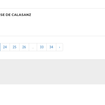
OSE DE CALASANZ
24
25
26
...
33
34
›