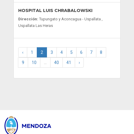
HOSPITAL LUIS CHRABALOWSKI
Dirección:
Tupungato y Aconcagua - Uspallata ,
Uspallata Las Heras
‹
1
2
3
4
5
6
7
8
9
10
...
40
41
›