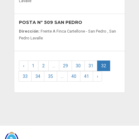
Lavalle
POSTA Nº 509 SAN PEDRO
Dirección:
Frente A Finca Cartellone - San Pedro , San
Pedro Lavalle
‹
1
2
...
29
30
31
32
33
34
35
...
40
41
›