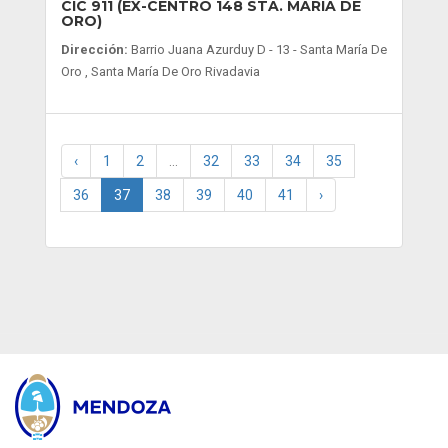
CIC 911 (EX-CENTRO 148 STA. MARÍA DE
ORO)
Dirección:
Barrio Juana Azurduy D - 13 - Santa María De
Oro , Santa María De Oro Rivadavia
‹
1
2
...
32
33
34
35
36
37
38
39
40
41
›