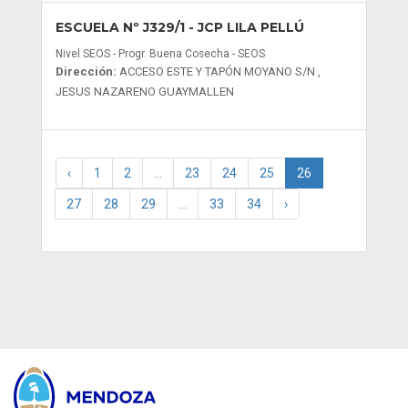
ESCUELA Nº J329/1
- JCP LILA PELLÚ
Nivel SEOS - Progr. Buena Cosecha - SEOS
Dirección:
ACCESO ESTE Y TAPÓN MOYANO S/N ,
JESUS NAZARENO GUAYMALLEN
‹
1
2
...
23
24
25
26
27
28
29
...
33
34
›