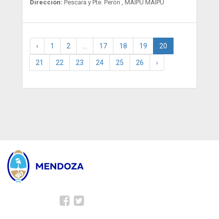
Dirección:
Pescara y Pte. Perón , MAIPU MAIPU
‹
1
2
...
17
18
19
20
21
22
23
24
25
26
›