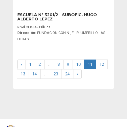
ESCUELA Nº 3201/2
- SUBOFIC. HUGO
ALBERTO LEPEZ
Nivel CEBJA - Pública
Dirección:
FUNDACION CONIN , EL PLUMERILLO LAS
HERAS
‹
1
2
...
8
9
10
11
12
13
14
...
23
24
›