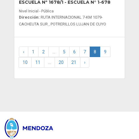
ESCUELA Nº 1678/1
- ESCUELA N° 1-678
Nivel Inicial - Pública
Dirección:
RUTA INTERNACIONAL 7-KM 1079-
CACHEUTA SUR , POTRERILLOS LUJAN DE CUYO
‹
1
2
...
5
6
7
8
9
10
11
...
20
21
›