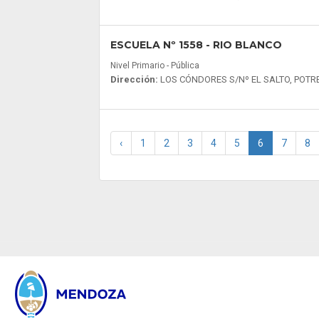
ESCUELA Nº 1558
- RIO BLANCO
Nivel Primario - Pública
Dirección:
LOS CÓNDORES S/Nº EL SALTO, POTR
‹
1
2
3
4
5
6
7
8