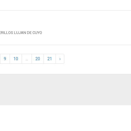
ERILLOS LUJAN DE CUYO
9
10
...
20
21
›