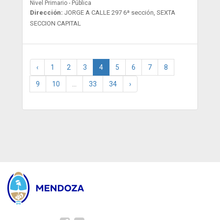
Nivel Primario - Pública
Dirección:
JORGE A CALLE 297 6ª sección, SEXTA
SECCION CAPITAL
‹
1
2
3
4
5
6
7
8
9
10
...
33
34
›